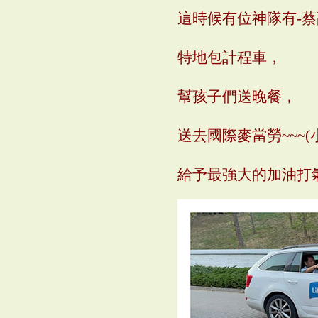
這時候有位神隊有
-
蔡
特地包計程車，
幫孩子們送晚餐，
送去國際麥當勞
~~~(
給予最強大的加油打