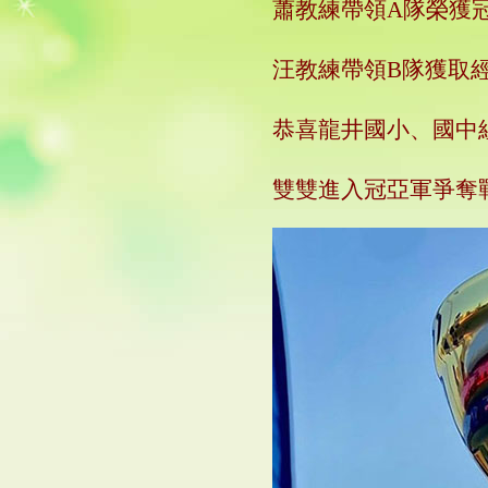
蕭教練帶領
A
隊榮獲
汪教練帶領
B
隊獲取
恭喜龍井國小、國中
雙雙進入冠亞軍爭奪