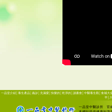
一品堂介紹
│
養生產品
│
義診
│
充滿愛
│
快樂的
│
乾淨的
│
讀書會
│
中醫養生觀
│
食補大
平
│
一品堂中醫診所
官
本網站提供健康知識