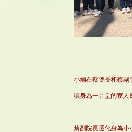
小編在蔡院長和蔡副
讓身為一品堂的家人
蔡副院長還化身為小