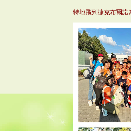
特地飛到捷克布爾諾