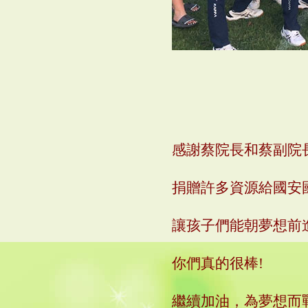
感謝蔡院長和蔡副院
捐贈許多資源給國安
讓孩子們能朝夢想前
你們真的很棒
!
繼續加油，為夢想而