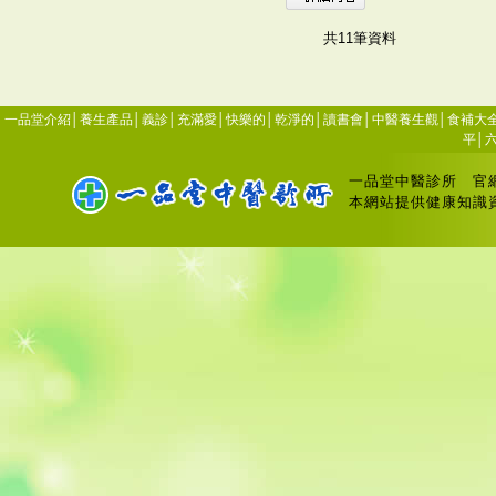
共11筆資料
一品堂介紹
│
養生產品
│
義診
│
充滿愛
│
快樂的
│
乾淨的
│
讀書會
│
中醫養生觀
│
食補大
平
│
一品堂中醫診所
官
本網站提供健康知識