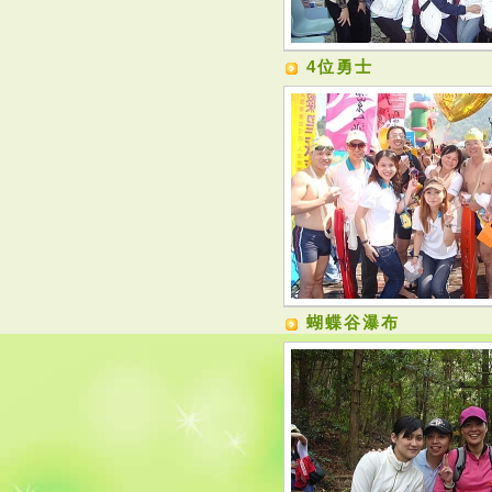
4位勇士
蝴蝶谷瀑布