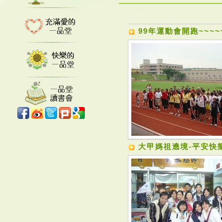
99年運動會開跑~~~~
大甲媽祖遶境-平安快