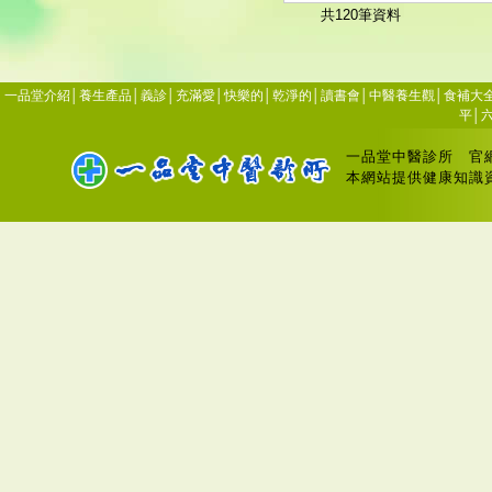
共120筆資料
一品堂介紹
│
養生產品
│
義診
│
充滿愛
│
快樂的
│
乾淨的
│
讀書會
│
中醫養生觀
│
食補大
平
│
一品堂中醫診所
官
本網站提供健康知識